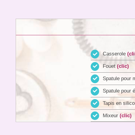
Casserole
(cl
Fouet
(clic)
Spatule pour
Spatule pour 
Tapis en silic
Mixeur
(clic)