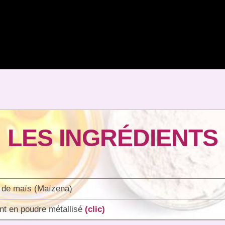
LES INGRÉDIENTS
e de maïs (Maïzena)
ant en poudre métallisé
(clic)