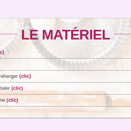
LE MATÉRIEL
ic)
 mélanger
(clic)
étaler
(clic)
one
(clic)