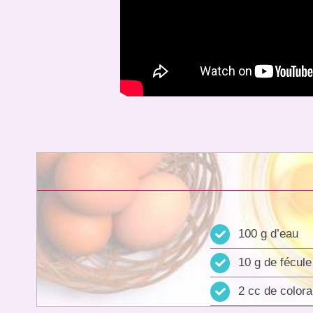
100 g d’eau
10 g de fécul
2 cc de color