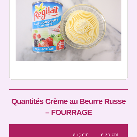
Quantités Crème au Beurre Russe
– FOURRAGE
ø 15 cm
ø 20 cm
ø 