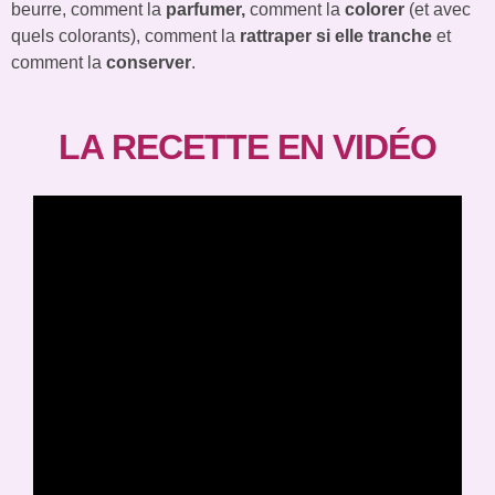
beurre, comment la
parfumer,
comment la
colorer
(et avec
quels colorants), comment la
rattraper si elle tranche
et
comment la
conserver
.
LA RECETTE EN VIDÉO