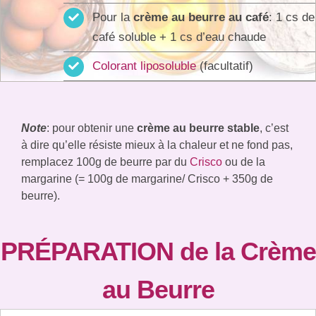
Pour la
crème au beurre au café
: 1 cs de
café soluble + 1 cs d’eau chaude
Colorant liposoluble
(facultatif)
Note
: pour obtenir une
crème au beurre stable
, c’est
à dire qu’elle résiste mieux à la chaleur et ne fond pas,
remplacez 100g de beurre par du
Crisco
ou de la
margarine (= 100g de margarine/ Crisco + 350g de
beurre).
PRÉPARATION de la Crème
au Beurre