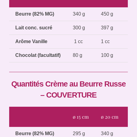
Beurre (82% MG)
340 g
450 g
52
Lait conc. sucré
300 g
397 g
45
Arôme Vanille
1 cc
1 cc
1,5
Chocolat (facultatif)
80 g
100 g
13
Quantités Crème au Beurre Russe
– COUVERTURE
ø 15 cm
ø 20 cm
ø 
Beurre (82% MG)
295 g
340 g
40