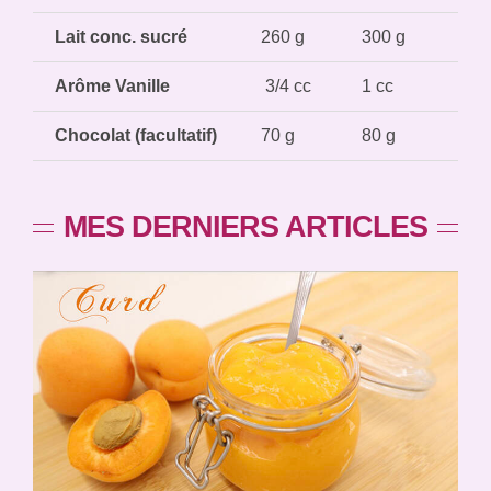
Lait conc. sucré
260 g
300 g
35
Arôme Vanille
3/4 cc
1 cc
1 
Chocolat (facultatif)
70 g
80 g
92
MES DERNIERS ARTICLES