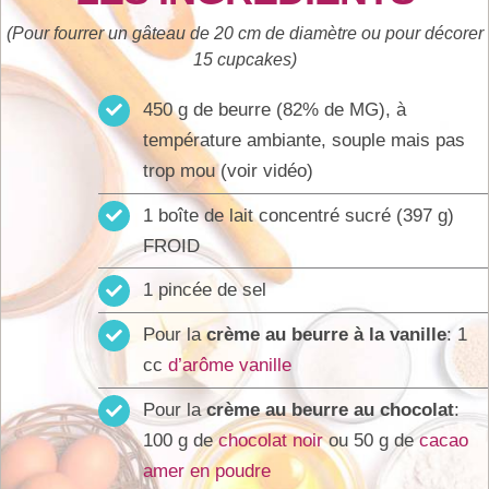
(Pour fourrer un gâteau de 20 cm de diamètre ou pour décorer
15 cupcakes)
450 g de beurre (82% de MG), à
température ambiante, souple mais pas
trop mou (voir vidéo)
1 boîte de lait concentré sucré (397 g)
FROID
1 pincée de sel
Pour la
crème au beurre à la vanille
: 1
cc
d’arôme vanille
Pour la
crème au beurre au chocolat
:
100 g de
chocolat noir
ou 50 g de
cacao
amer en poudre