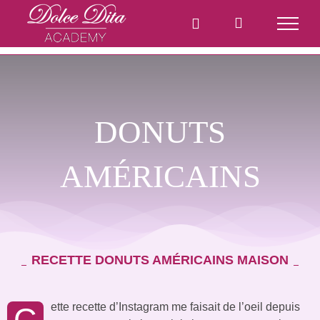
Passer
au
contenu
DONUTS
AMÉRICAINS
RECETTE DONUTS AMÉRICAINS MAISON
ette recette d’Instagram me faisait de l’oeil depuis
C