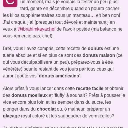
un moment, mais je voulais la tester un peu plus
tard, genre en décembre quand on pourra cacher
les kilos supplémentaires sous un manteau… eh ben non!
J’ai craqué, j’ai (presque) tout dévoré et maintenant j’en
veux à
@ibrahimkayachef
de l’avoir postée (ma balance ne
vous remercie pas, chef).
Bref, vous l’avez compris, cette recette de
donuts
est une
tuerie absolue et si en plus ce sont des
donuts maison
(ce
qui vous déculpabilisera un peu), préparez-vous à être
vénéré(e) pour le restant de vos jours par tous ceux qui
auront goûté vos ‘
donuts américains’
.
Alors prêts à vous lancer dans cette
recette facile
et obtenir
des
donuts
moelleux
et ‘fluffy’ à souhait? Prêts à pousser le
vice encore plus loin et les tremper dans du sucre, les
plonger dans du
chocolat
ou, ô malheur, préparer un
glaçage
royal coloré et les saupoudrer de vermicelles?