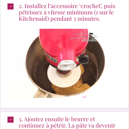
2. Installez l’accessoire ‘crochet’, puis
pétrissez à vitesse minimum (1 sur le
Kitchenaid) pendant 3 minutes.
3. Ajoutez ensuite le beurre et
continuez à pétrir. La pâte va devenir