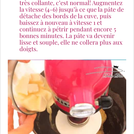
très collante, c’est normal! Augmentez
la vitesse (4-6) jusqu’à ce que la pâte de
détache des bords de la cuve, puis
baissez à nouveau à vitesse 1 et
continuez à pétrir pendant encore 5
bonnes minutes. La pâte va devenir
lisse et souple, elle ne collera plus aux
doigts.