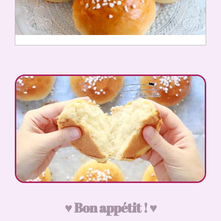
♥️ Bon appétit ! ♥️