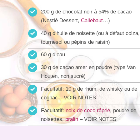
200 g de chocolat noir à 54% de cacao
(Nestlé Dessert,
Callebaut
…)
40 g d’huile de noisette (ou à défaut colza,
tournesol ou pépins de raisin)
60 g d’eau
30 g de cacao amer en poudre (type Van
Houten, non sucré)
Facultatif: 10 g de rhum, de whisky ou de
cognac – VOIR NOTES
Facultatif:
noix de coco râpée
, poudre de
noisettes,
pralin
– VOIR NOTES