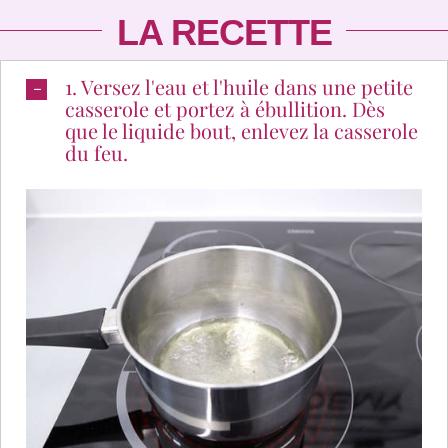
LA RECETTE
1. Versez l'eau et l'huile dans une petite
casserole et portez à ébullition. Dès
que le liquide bout, enlevez la casserole
du feu.