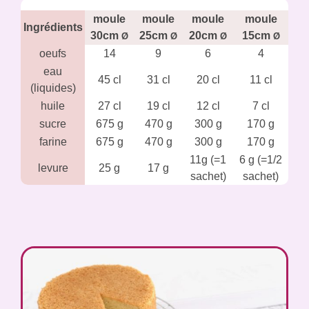
moule
moule
moule
moule
Ingrédients
30cm
25cm
20cm
15cm
Ø
Ø
Ø
Ø
oeufs
14
9
6
4
eau
45 cl
31 cl
20 cl
11 cl
(liquides)
huile
27 cl
19 cl
12 cl
7 cl
sucre
675 g
470 g
300 g
170 g
farine
675 g
470 g
300 g
170 g
11g (=1
6 g (=1/2
levure
25 g
17 g
sachet)
sachet)
sel
1 pincée
1 pincée
1 pincée
1 pincée
Temps de
1h45
1h30
1h15
55min
cuisson