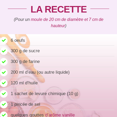
LA RECETTE
(Pour un
moule de 20 cm de diamètre et 7 cm de
hauteur
)
6 oeufs
300 g de sucre
300 g de farine
200 ml d’eau (ou autre liquide)
120 ml d’huile
1 sachet de levure chimique (10 g)
1 pincée de sel
quelques gouttes
d’arôme vanille