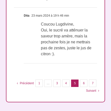
Dita
23 mars 2024 à 19 h 46 min
Coucou Lugdivine,
Oui, le sucré va atténuer la
saveur trop amère, mais la
prochaine fois je ne mettrais
pas de zestes, juste le jus de
citron :).
Précédent
1
…
3
4
5
6
7
Suivant