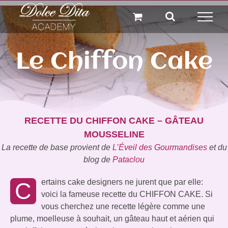
Passer
au
contenu
Le Chiffon Cake
RECETTE DU CHIFFON CAKE – GÂTEAU
MOUSSELINE
La recette de base provient de
L’Éveil des Gourmandises
et du
blog de
Pataclou
ertains cake designers ne jurent que par elle:
C
voici la fameuse recette du CHIFFON CAKE. Si
vous cherchez une recette légère comme une
plume, moelleuse à souhait, un gâteau haut et aérien qui