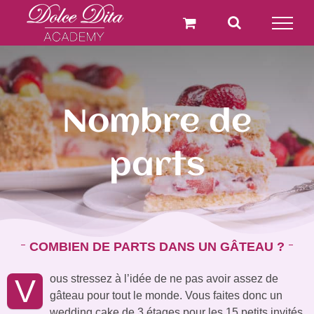
Passer
au
contenu
Nombre de
parts
COMBIEN DE PARTS DANS UN GÂTEAU ?
ous stressez à l’idée de ne pas avoir assez de
V
gâteau pour tout le monde. Vous faites donc un
wedding cake de 3 étages pour les 15 petits invités