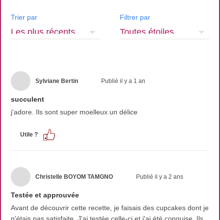
Trier par
Filtrer par
Sylviane Bertin
Publié il y a 1 an
succulent
j'adore. Ils sont super moelleux un délice
Utile ?
Christelle BOYOM TAMGNO
Publié il y a 2 ans
Testée et approuvée
Avant de découvrir cette recette, je faisais des cupcakes dont je
n'étais pas satisfaite. J'ai testée celle-ci et j'ai été conquise. Ils