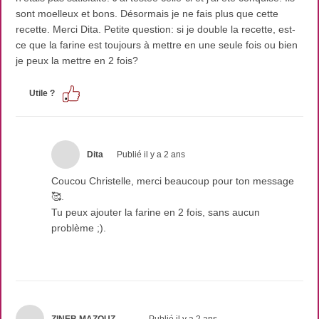
sont moelleux et bons. Désormais je ne fais plus que cette
recette. Merci Dita. Petite question: si je double la recette, est-
ce que la farine est toujours à mettre en une seule fois ou bien
je peux la mettre en 2 fois?
Utile ?
Dita
Publié il y a 2 ans
Coucou Christelle, merci beaucoup pour ton message
🥰.
Tu peux ajouter la farine en 2 fois, sans aucun
problème ;).
ZINEB MAZOUZ
Publié il y a 2 ans