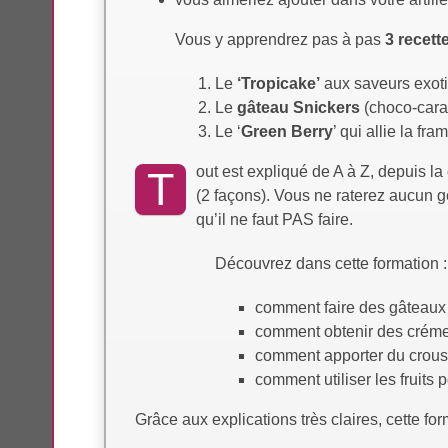
Vous y apprendrez pas à pas
3 recett
Le
‘Tropicake’
aux saveurs exoti
Le
gâteau Snickers
(choco-cara
Le ‘
Green Berry
’ qui allie la fr
out est expliqué de A à Z, depuis l
T
(2 façons). Vous ne raterez aucun 
qu’il ne faut PAS faire.
Découvrez dans cette formation :
comment faire des gâteaux
comment obtenir des crémeu
comment apporter du croust
comment utiliser les fruits 
Grâce aux explications très claires, cette f