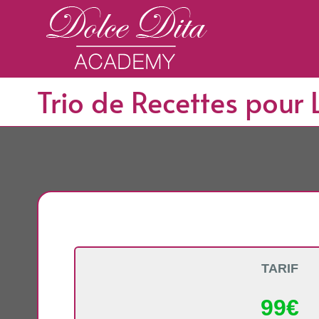
Passer
au
contenu
Trio de Recettes pour
TARIF
99€