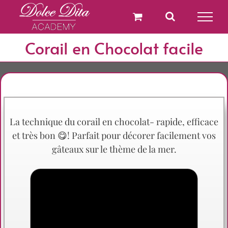
Passer
au
contenu
Corail en Chocolat facile
La technique du corail en chocolat- rapide, efficace
et très bon 😋! Parfait pour décorer facilement vos
gâteaux sur le thème de la mer.